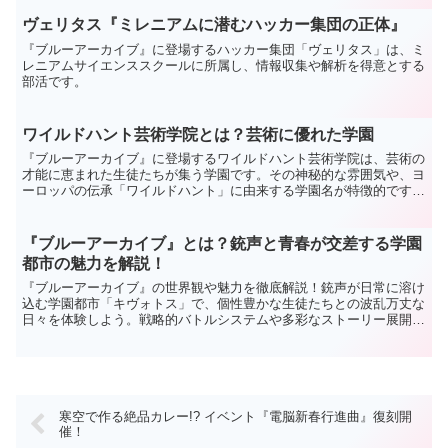
ヴェリタス『ミレニアムに潜むハッカー集団の正体』
『ブルーアーカイブ』に登場するハッカー集団「ヴェリタス」は、ミ
レニアムサイエンススクールに所属し、情報収集や解析を得意とする
部活です。
ワイルドハント芸術学院とは？芸術に優れた学園
『ブルーアーカイブ』に登場するワイルドハント芸術学院は、芸術の
才能に恵まれた生徒たちが集う学園です。その神秘的な雰囲気や、ヨ
ーロッパの伝承「ワイルドハント」に由来する学園名が特徴的です。
詳細はこちらの記事でご覧ください。
『ブルーアーカイブ』とは？銃声と青春が交差する学園
都市の魅力を解説！
『ブルーアーカイブ』の世界観や魅力を徹底解説！銃声が日常に溶け
込む学園都市「キヴォトス」で、個性豊かな生徒たちとの波乱万丈な
日々を体験しよう。戦略的バトルシステムや多彩なストーリー展開も
魅力の一つ。詳細はこちらの記事でチェック！
寒空で作る絶品カレー!? イベント『電脳新春行進曲』復刻開
催！