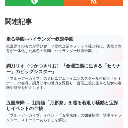
関連記事
走る学園─ハイランダー鉄道学園
鉄道網そのものが学び舎！？提携企業ネフティス社と共に、実務と教
育が一体化した異色の学園「ハイランダー鉄道学園」。
調月リオ（つかつきりお）『合理主義に生きる「セミナ
ー」のビッグシスター』
『ブルーアーカイブ』のミレニアムサイエンススクール生徒会「セミ
ナー」の会長、調月リオの魅力を深掘り！合理主義に生きる彼女の趣
味や特技を紹介します。
五塵来降 ― 山海経「月影祭」を巡る若返り騒動と宝探
しイベントの全貌
『ブルーアーカイブ』イベント「五塵来降」の開催期間、登場キャラ
クター、ストーリーあらすじを解説。